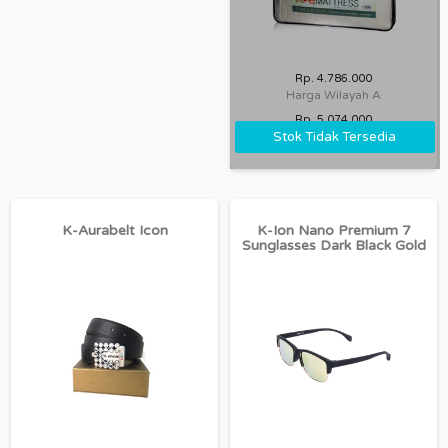
Rp. 4.786.000
Harga Wilayah A
Rp. 5.074.000
Stok Tidak Tersedia
Harga Wilayah B
K-Aurabelt Icon
K-Ion Nano Premium 7
Sunglasses Dark Black Gold