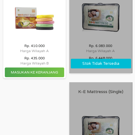
Rp. 410.000
Rp. 6.083.000
Harga Wilayah A
Harga Wilayah A
Rp. 435.000
Rp. 6.448.000
Stok Tidak Tersedia
Harga Wilayah B
Harga Wilayah B
K-E Mattresss (single)