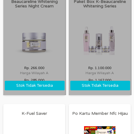
Beaucareline Whitening
Paket Box K-Beaucareline
Series Night Cream
Whitening Series
Rp. 266.000
Rp. 1.100.000
Harga Wilayah A
Harga Wilayah A
Rp. 285.000
Rp. 1.167.000
Stok Tidak Tersedia
Stok Tidak Tersedia
Harga Wilayah B
Harga Wilayah B
K-Fuel Saver
Po Kartu Member Nfc Hijau